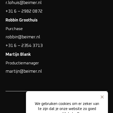
r.lohuis@beimer.nl
+31 6 – 2982 0872
Robbin Groothuis
Purchase
robbin@beimer.nl
+31 6 – 2354 3713
Martijn Blank
Productiemanager
martijn@beimer.nl
We gebruiken cookies om er zeker van
te zijn dat je onze website zo goed