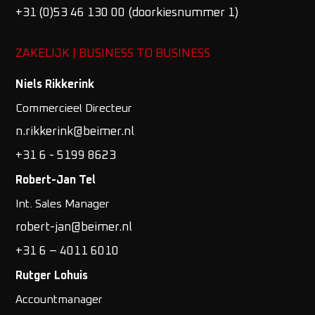
+31 (0)53 46 130 00
(doorkiesnummer 1)
ZAKELIJK | BUSINESS TO BUSINESS
Niels Rikkerink
Commercieel Directeur
n.rikkerink@beimer.nl
+31 6 - 5199 8623
Robert-Jan Tel
Int. Sales Manager
robert-jan@beimer.nl
+31 6 – 4011 6010
Rutger Lohuis
Accountmanager